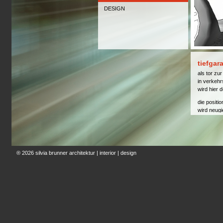
DESIGN
tiefgar
als tor zur
in verkehr
wird hier 
die positi
wird neugi
historie, 
besucher i
hinaus erh
befindlich
® 2026
silvia brunner architektur | interior | design
visuell er
akustisch
“unterwelt
projekt in